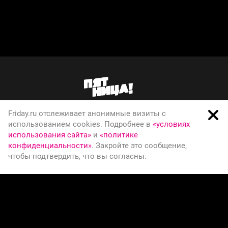
Friday.ru отслеживает анонимные визиты с
О телеканале
использованием cookies. Подробнее в
«условиях
использования сайта»
и
«политике
Вакансии
конфиденциальности»
. Закройте это сообщение,
Правовая информация
чтобы подтвердить, что вы согласны.
Политика конфиденциальности
© Телеканал Пятница, 2026
СООБЩИТЬ ОБ ОШИБКЕ