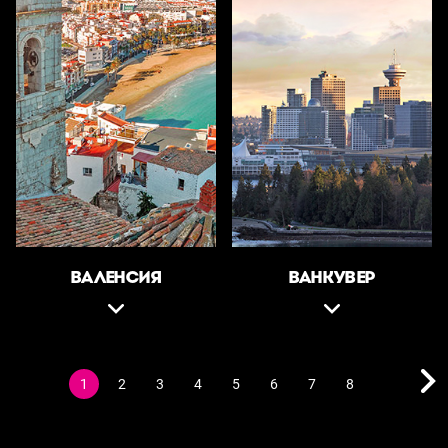
ВАЛЕНСИЯ
ВАНКУВЕР
1
2
3
4
5
6
7
8