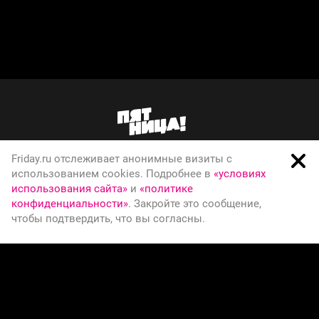
Friday.ru отслеживает анонимные визиты с
О телеканале
использованием cookies. Подробнее в
«условиях
использования сайта»
и
«политике
Вакансии
конфиденциальности»
. Закройте это сообщение,
Правовая информация
чтобы подтвердить, что вы согласны.
Политика конфиденциальности
© Телеканал Пятница, 2026
СООБЩИТЬ ОБ ОШИБКЕ