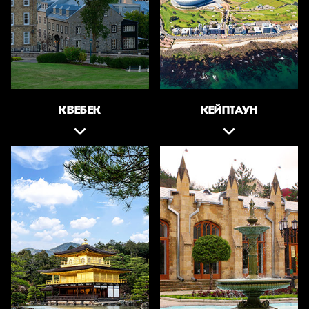
КВЕБЕК
КЕЙПТАУН