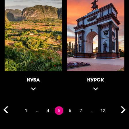
КУБА
КУРСК
1
…
4
5
6
7
…
12