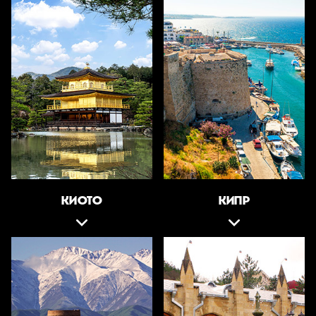
КИОТО
КИПР