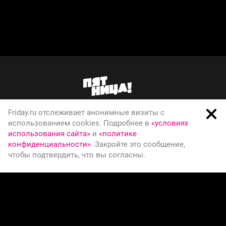
Friday.ru отслеживает анонимные визиты с
О телеканале
использованием cookies. Подробнее в
«условиях
использования сайта»
и
«политике
Вакансии
конфиденциальности»
. Закройте это сообщение,
Правовая информация
чтобы подтвердить, что вы согласны.
Политика конфиденциальности
© Телеканал Пятница, 2026
СООБЩИТЬ ОБ ОШИБКЕ