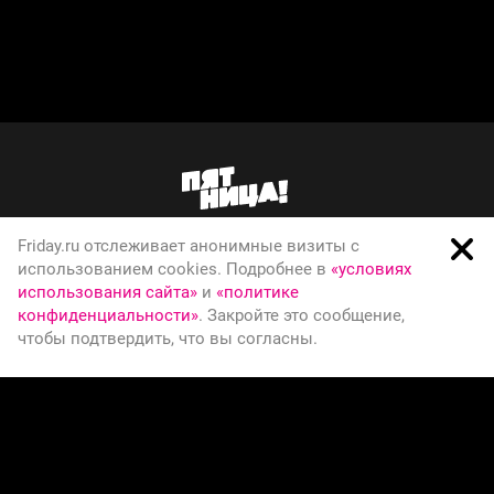
Friday.ru отслеживает анонимные визиты с
О телеканале
использованием cookies. Подробнее в
«условиях
использования сайта»
и
«политике
Вакансии
конфиденциальности»
. Закройте это сообщение,
Правовая информация
чтобы подтвердить, что вы согласны.
Политика конфиденциальности
© Телеканал Пятница, 2026
СООБЩИТЬ ОБ ОШИБКЕ