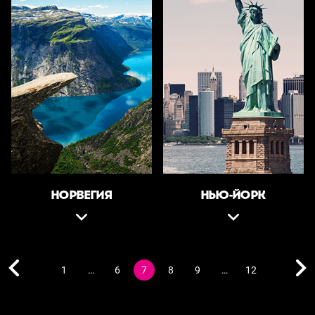
НОРВЕГИЯ
НЬЮ-ЙОРК
1
…
6
7
8
9
…
12