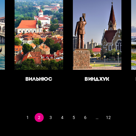
ВИЛЬНЮС
ВИНДХУК
1
2
3
4
5
6
…
12