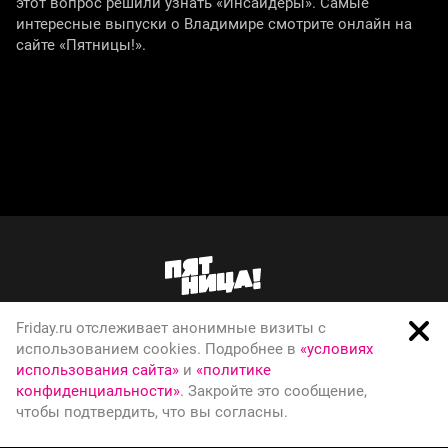
этот вопрос решили узнать «Инсайдеры». Самые
интересные выпуски о Владимире смотрите онлайн на
сайте «Пятницы!».
Friday.ru отслеживает анонимные визиты с
О телеканале
использованием cookies. Подробнее в
«условиях
использования сайта»
и
«политике
Вакансии
конфиденциальности»
. Закройте это сообщение,
Правовая информация
чтобы подтвердить, что вы согласны.
Политика конфиденциальности