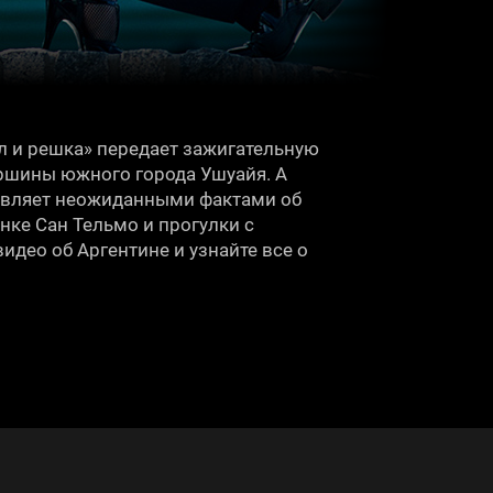
л и решка» передает зажигательную
ршины южного города Ушуайя. А
ивляет неожиданными фактами об
нке Сан Тельмо и прогулки с
идео об Аргентине и узнайте все о